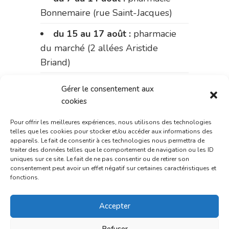
Bonnemaire (rue Saint-Jacques)
du 15 au 17 août :
pharmacie
du marché (2 allées Aristide
Briand)
Le 17 août :
pharmacie
Gérer le consentement aux
Charignon-Dumas (La Fouillade)
cookies
du 17 au 21 août :
pharmacie
Pour offrir les meilleures expériences, nous utilisons des technologies
Palobart (Laguépie)
telles que les cookies pour stocker et/ou accéder aux informations des
appareils. Le fait de consentir à ces technologies nous permettra de
traiter des données telles que le comportement de navigation ou les ID
du 21 au 28 août :
pharmacie
uniques sur ce site. Le fait de ne pas consentir ou de retirer son
Dupont (place de la République)
consentement peut avoir un effet négatif sur certaines caractéristiques et
fonctions.
du 28 au 31 août :
pharmacie
Bonnemaire (rue Saint-Jacques)
Accepter
Du 31 août au 4 septembre :