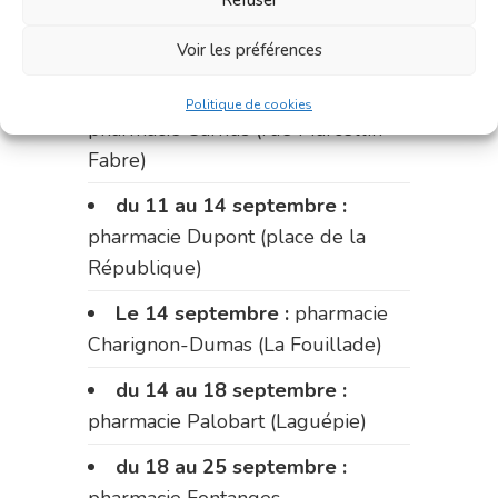
Refuser
pharmacie Charignon-Dumas (La
Fouillade)
Voir les préférences
du 4 au 11 septembre :
Politique de cookies
pharmacie Carnus (rue Marcellin-
Fabre)
du 11 au 14 septembre :
pharmacie Dupont (place de la
République)
Le 14 septembre :
pharmacie
Charignon-Dumas (La Fouillade)
du 14 au 18 septembre :
pharmacie Palobart (Laguépie)
du 18 au 25 septembre :
pharmacie Fontanges