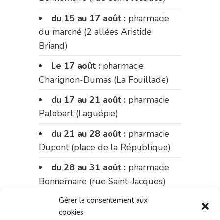
du 15 au 17 août :
pharmacie
du marché (2 allées Aristide
Briand)
Le 17 août :
pharmacie
Charignon-Dumas (La Fouillade)
du 17 au 21 août :
pharmacie
Palobart (Laguépie)
du 21 au 28 août :
pharmacie
Dupont (place de la République)
du 28 au 31 août :
pharmacie
Bonnemaire (rue Saint-Jacques)
Du 31 août au 4 septembre :
Gérer le consentement aux
cookies
pharmacie Charignon-Dumas (La