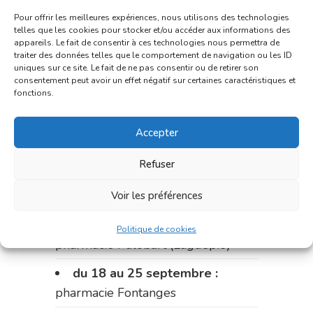
Fouillade)
Pour offrir les meilleures expériences, nous utilisons des technologies
telles que les cookies pour stocker et/ou accéder aux informations des
du 4 au 11 septembre :
appareils. Le fait de consentir à ces technologies nous permettra de
traiter des données telles que le comportement de navigation ou les ID
pharmacie Carnus (rue Marcellin-
uniques sur ce site. Le fait de ne pas consentir ou de retirer son
Fabre)
consentement peut avoir un effet négatif sur certaines caractéristiques et
fonctions.
du 11 au 14 septembre :
pharmacie Dupont (place de la
Accepter
République)
Refuser
Le 14 septembre :
pharmacie
Charignon-Dumas (La Fouillade)
Voir les préférences
du 14 au 18 septembre :
Politique de cookies
pharmacie Palobart (Laguépie)
du 18 au 25 septembre :
pharmacie Fontanges