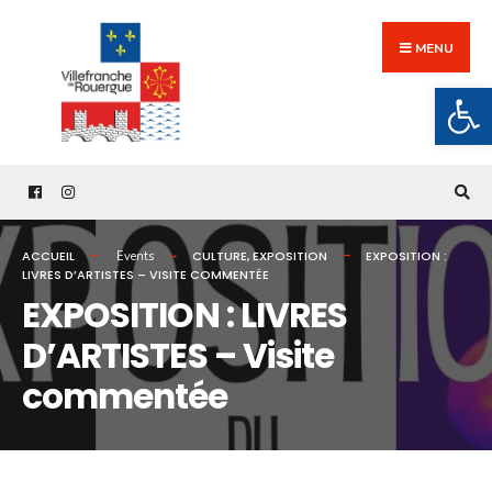
Search
Skip
for:
to
MENU
content
Ouv
ACCUEIL
CULTURE
,
EXPOSITION
EXPOSITION :
Events
LIVRES D’ARTISTES – VISITE COMMENTÉE
EXPOSITION : LIVRES
D’ARTISTES – Visite
commentée