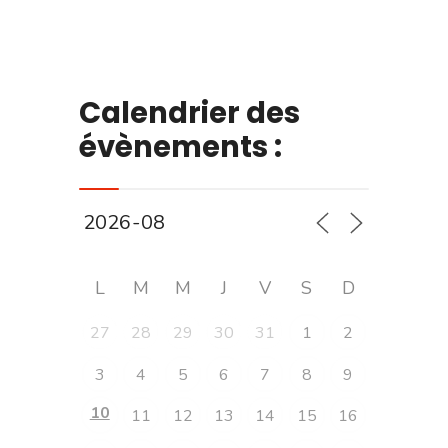
Calendrier des
évènements :
L
M
M
J
V
S
D
27
28
29
30
31
1
2
3
4
5
6
7
8
9
10
11
12
13
14
15
16