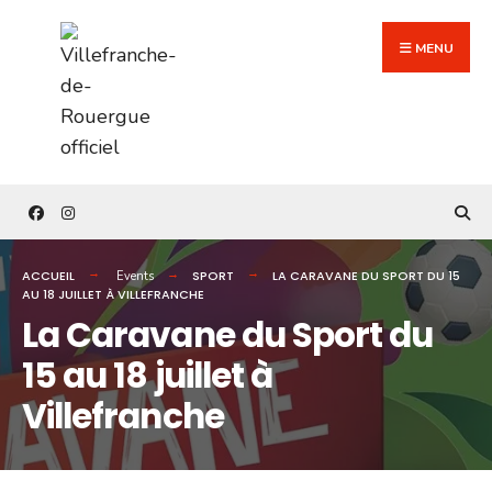
Search
Skip
for:
to
MENU
content
ACCUEIL
SPORT
LA CARAVANE DU SPORT DU 15
Events
AU 18 JUILLET À VILLEFRANCHE
La Caravane du Sport du
15 au 18 juillet à
Villefranche