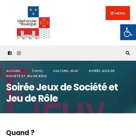
Search
Skip
for:
to
MENU
content
Ouv
ACCUEIL
CULTURE
,
JEUX
SOIRÉE JEUX DE
Events
SOCIÉTÉ ET JEU DE RÔLE
Soirée Jeux de Société et
Jeu de Rôle
Quand ?