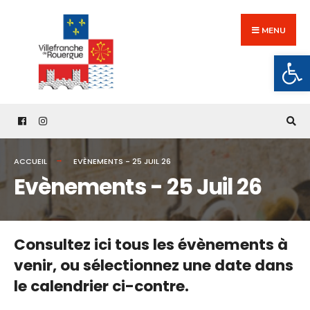
Search
Skip
for:
to
MENU
content
Ouv
ACCUEIL
EVÈNEMENTS - 25 JUIL 26
Evènements - 25 Juil 26
Consultez ici tous les évènements à
venir,
ou sélectionnez une date dans
le calendrier ci-contre.