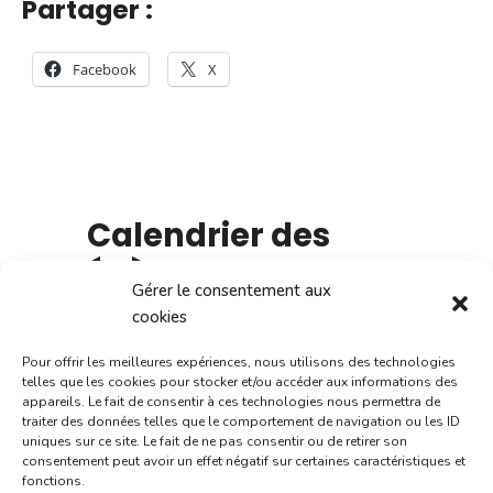
Partager :
Facebook
X
Calendrier des
évènements :
Gérer le consentement aux
cookies
Pour offrir les meilleures expériences, nous utilisons des technologies
telles que les cookies pour stocker et/ou accéder aux informations des
appareils. Le fait de consentir à ces technologies nous permettra de
traiter des données telles que le comportement de navigation ou les ID
L
M
M
J
V
S
D
uniques sur ce site. Le fait de ne pas consentir ou de retirer son
consentement peut avoir un effet négatif sur certaines caractéristiques et
29
3
30
1
2
4
5
fonctions.