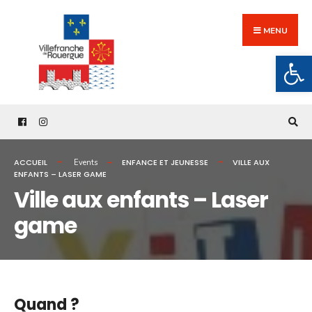
Search
Skip
for:
to
MENU
content
Ouv
ACCUEIL
ENFANCE ET JEUNESSE
VILLE AUX
Events
ENFANTS – LASER GAME
Ville aux enfants – Laser
game
Quand ?