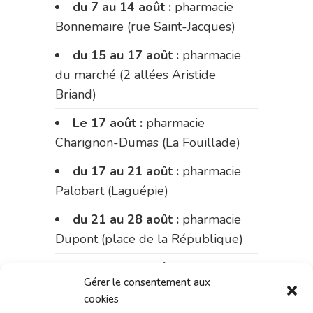
du 7 au 14 août :
pharmacie
Bonnemaire (rue Saint-Jacques)
du 15 au 17 août :
pharmacie
du marché (2 allées Aristide
Briand)
Le 17 août :
pharmacie
Charignon-Dumas (La Fouillade)
du 17 au 21 août :
pharmacie
Palobart (Laguépie)
du 21 au 28 août :
pharmacie
Dupont (place de la République)
du 28 au 31 août :
pharmacie
Gérer le consentement aux
Bonnemaire (rue Saint-Jacques)
cookies