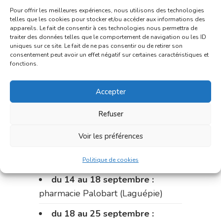
Du 31 août au 4 septembre :
Pour offrir les meilleures expériences, nous utilisons des technologies
pharmacie Charignon-Dumas (La
telles que les cookies pour stocker et/ou accéder aux informations des
Fouillade)
appareils. Le fait de consentir à ces technologies nous permettra de
traiter des données telles que le comportement de navigation ou les ID
uniques sur ce site. Le fait de ne pas consentir ou de retirer son
du 4 au 11 septembre :
consentement peut avoir un effet négatif sur certaines caractéristiques et
pharmacie Carnus (rue Marcellin-
fonctions.
Fabre)
Accepter
du 11 au 14 septembre :
pharmacie Dupont (place de la
Refuser
République)
Voir les préférences
Le 14 septembre :
pharmacie
Charignon-Dumas (La Fouillade)
Politique de cookies
du 14 au 18 septembre :
pharmacie Palobart (Laguépie)
du 18 au 25 septembre :