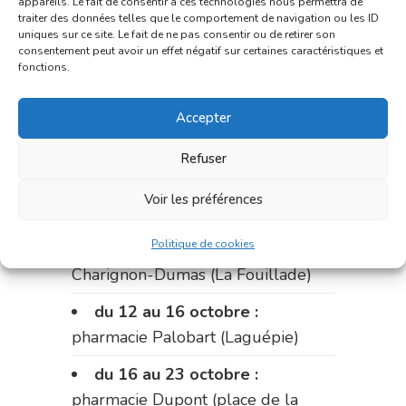
appareils. Le fait de consentir à ces technologies nous permettra de
traiter des données telles que le comportement de navigation ou les ID
Du 28 septembre au 1er
uniques sur ce site. Le fait de ne pas consentir ou de retirer son
consentement peut avoir un effet négatif sur certaines caractéristiques et
octobre :
pharmacie Charignon-
fonctions.
Dumas (La Fouillade)
Accepter
du 2 au 9 octobre :
pharmacie
Bonnemaire (rue Saint-Jacques)
Refuser
du 9 au 12 octobre:
pharmacie
Voir les préférences
Carnus (rue Marcellin-Fabre)
Politique de cookies
Le 12 octobre :
pharmacie
Charignon-Dumas (La Fouillade)
du 12 au 16 octobre :
pharmacie Palobart (Laguépie)
du 16 au 23 octobre :
pharmacie Dupont (place de la