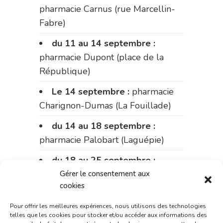
pharmacie Carnus (rue Marcellin-
Fabre)
du 11 au 14 septembre :
pharmacie Dupont (place de la
République)
Le 14 septembre :
pharmacie
Charignon-Dumas (La Fouillade)
du 14 au 18 septembre :
pharmacie Palobart (Laguépie)
du 18 au 25 septembre :
pharmacie Fontanges
Gérer le consentement aux
cookies
du 25 au 28 septembre :
Pour offrir les meilleures expériences, nous utilisons des technologies
pharmacie du marché (2 allées
telles que les cookies pour stocker et/ou accéder aux informations des
Aristide Briand)