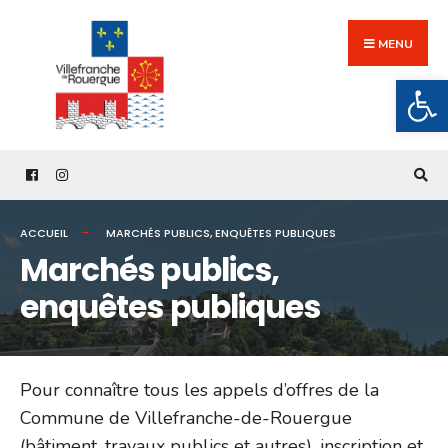
Search
Skip
for:
to
MENU
content
Ouv
ACCUEIL
MARCHÉS PUBLICS, ENQUÊTES PUBLIQUES
Marchés publics,
enquêtes publiques
Pour connaître tous les appels d’offres de la
Commune de Villefranche-de-Rouergue
(bâtiment, travaux publics et autres), inscription et