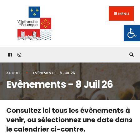
Search
Skip
for:
to
MENU
content
Ouv
ACCUEIL
EVÈNEMENTS - 8 JUIL 26
Evènements - 8 Juil 26
Consultez ici tous les évènements à
venir,
ou sélectionnez une date dans
le calendrier ci-contre.