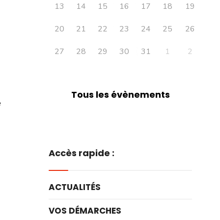
13
14
15
16
17
18
19
20
21
22
23
24
25
26
27
28
29
30
31
1
2
Tous les évènements
e
Accès rapide :
ACTUALITÉS
VOS DÉMARCHES