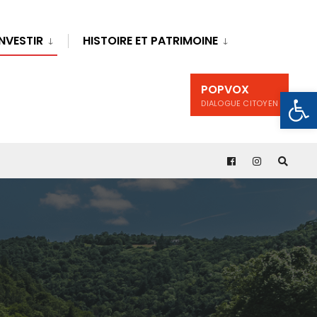
INVESTIR
HISTOIRE ET PATRIMOINE
POPVOX
Ouv
DIALOGUE CITOYEN