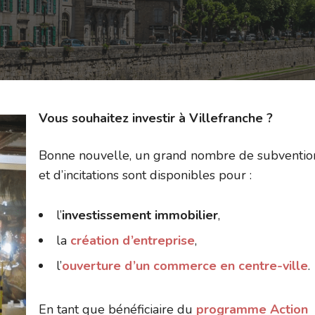
Vous souhaitez investir à Villefranche ?
Bonne nouvelle, un grand nombre de subventio
et d’incitations sont disponibles pour :
l’
investissement immobilier
,
la
création d’entreprise
,
l’
ouverture d’un commerce en centre-ville
.
En tant que bénéficiaire du
programme Action