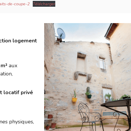
aits-de-coupe-2
Télécharger
ction logement
e m²
aux
ation,
locatif privé
nnes physiques,