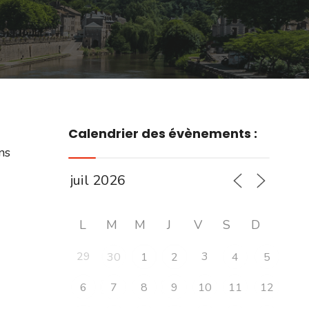
Calendrier des évènements :
ns
L
M
M
J
V
S
D
29
3
30
1
2
4
5
6
7
8
9
10
11
12