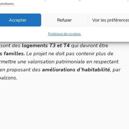
fonctions.
Accepter
Refuser
Voir les préférence
es montants très élevés, doivent cependant répondre
Politique de cookies
 Ville
déclinés dans la convention passée entre la
e sont des
logements T3 et T4
qui devront être
s familles.
Le projet ne doit pas contenir plus de
rmettre une valorisation patrimoniale en respectant
t en proposant des
améliorations d’habitabilité
, par
balcons.