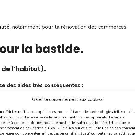
auté
, notamment pour la rénovation des commerces.
our la bastide.
de l’habitat).
e des aides très conséquentes :
Gérer le consentement aux cookies
r des travaux lourds ou d’amélioration :
25% à 35%
d
r offrir les meilleures expériences, nous utilisons des technologies telles que le
kies pour stocker et/ou accéder aux informations des appareils. Le fait de
ux lourds ou d’amélioration :
35% à 50%
des travaux
sentir à ces technologies nous permettra de traiter des données telles que le
portement de navigation ou les ID uniques sur ce site. Le fait de ne pas consent
de retirer son consentement peut avoir un effet négatif sur certaines caractéristi