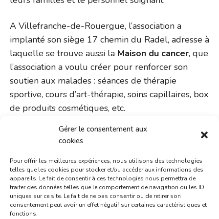
A Villefranche-de-Rouergue, l’association a
implanté son siège 17 chemin du Radel, adresse à
laquelle se trouve aussi la
Maison du cancer
, que
l’association a voulu créer pour renforcer son
soutien aux malades : séances de thérapie
sportive, cours d’art-thérapie, soins capillaires, box
de produits cosmétiques, etc.
Gérer le consentement aux
L’association est aussi présente à travers de
cookies
nombreuses actions, évènements, galas, par
exemple
Octobre rose
.
Pour offrir les meilleures expériences, nous utilisons des technologies
telles que les cookies pour stocker et/ou accéder aux informations des
appareils. Le fait de consentir à ces technologies nous permettra de
Page Facebook de l’association
traiter des données telles que le comportement de navigation ou les ID
uniques sur ce site. Le fait de ne pas consentir ou de retirer son
Site internet de l’association
consentement peut avoir un effet négatif sur certaines caractéristiques et
fonctions.