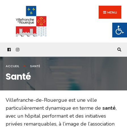
Search
Skip
for:
to
MENU
content
Ouv
ACCUEIL
SANTÉ
Santé
Villefranche-de-Rouergue est une ville
particulièrement dynamique en terme de
santé
,
avec un hôpital performant et des initiatives
privées remarquables, à l’image de l’association