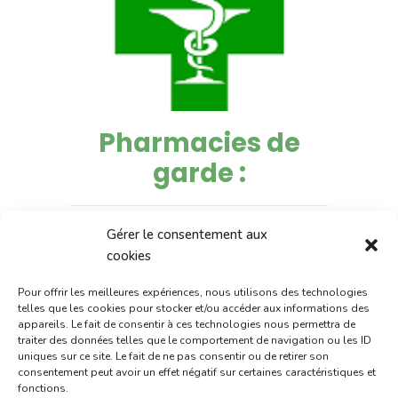
Pharmacies de
garde :
du 6 au 10 juillet :
pharmacie
Gérer le consentement aux
Charignon-Dumas (La Fouillade)
cookies
du 10 au 15 juillet :
pharmacie
Pour offrir les meilleures expériences, nous utilisons des technologies
Dupont (place de la République)
telles que les cookies pour stocker et/ou accéder aux informations des
appareils. Le fait de consentir à ces technologies nous permettra de
traiter des données telles que le comportement de navigation ou les ID
du 15 au 17 juillet:
pharmacie
uniques sur ce site. Le fait de ne pas consentir ou de retirer son
Palobart (Laguépie)
consentement peut avoir un effet négatif sur certaines caractéristiques et
fonctions.