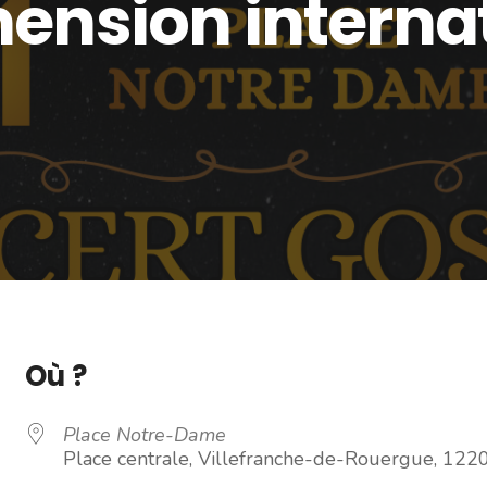
imension intern
Où ?
Place Notre-Dame
Place centrale, Villefranche-de-Rouergue, 122