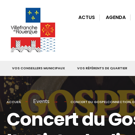
for:
Skip
to
ACTUS
AGENDA
content
VOS CONSEILLERS MUNICIPAUX
VOS RÉFÉRENTS DE QUARTIER
Events
ACCUEIL
CONCERT DU GOSPELCONNECTION, DIR
Concert du Go