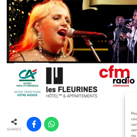
Pou
coo
con
SHARES
com
ou 