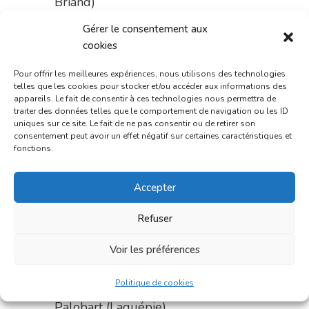
Briand)
du 31 juillet au 3 août :
Gérer le consentement aux
cookies
pharmacie Fontanges
Pour offrir les meilleures expériences, nous utilisons des technologies
du 3 au 7 août :
pharmacie
telles que les cookies pour stocker et/ou accéder aux informations des
Charignon-Dumas (La Fouillade)
appareils. Le fait de consentir à ces technologies nous permettra de
traiter des données telles que le comportement de navigation ou les ID
du 7 au 14 août :
pharmacie
uniques sur ce site. Le fait de ne pas consentir ou de retirer son
consentement peut avoir un effet négatif sur certaines caractéristiques et
Bonnemaire (rue Saint-Jacques)
fonctions.
du 15 au 17 août :
pharmacie
Accepter
du marché (2 allées Aristide
Briand)
Refuser
Le 17 août :
pharmacie
Voir les préférences
Charignon-Dumas (La Fouillade)
Politique de cookies
du 17 au 21 août :
pharmacie
Palobart (Laguépie)