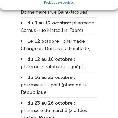
Politique de cookies
du 2 au 9 octobre :
pharmacie
Bonnemaire (rue Saint-Jacques)
du 9 au 12 octobre:
pharmacie
Carnus (rue Marcellin-Fabre)
Le 12 octobre :
pharmacie
Charignon-Dumas (La Fouillade)
du 12 au 16 octobre :
pharmacie Palobart (Laguépie)
du 16 au 23 octobre :
pharmacie Dupont (place de la
République)
du 23 au 26 octobre :
pharmacie du marché (2 allées
Aristide Briand)