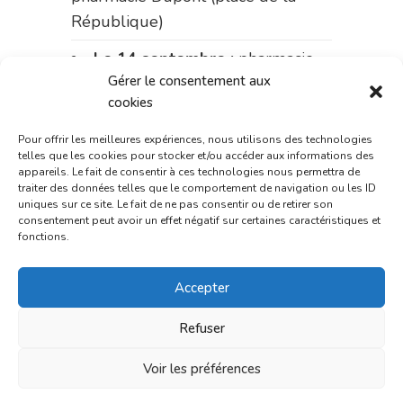
République)
Le 14 septembre :
pharmacie
Gérer le consentement aux
Charignon-Dumas (La Fouillade)
cookies
du 14 au 18 septembre :
Pour offrir les meilleures expériences, nous utilisons des technologies
pharmacie Palobart (Laguépie)
telles que les cookies pour stocker et/ou accéder aux informations des
appareils. Le fait de consentir à ces technologies nous permettra de
du 18 au 25 septembre :
traiter des données telles que le comportement de navigation ou les ID
pharmacie Fontanges
uniques sur ce site. Le fait de ne pas consentir ou de retirer son
consentement peut avoir un effet négatif sur certaines caractéristiques et
fonctions.
du 25 au 28 septembre :
pharmacie du marché (2 allées
Accepter
Aristide Briand)
Refuser
Du 28 septembre au 1er
octobre :
pharmacie Charignon-
Voir les préférences
Dumas (La Fouillade)