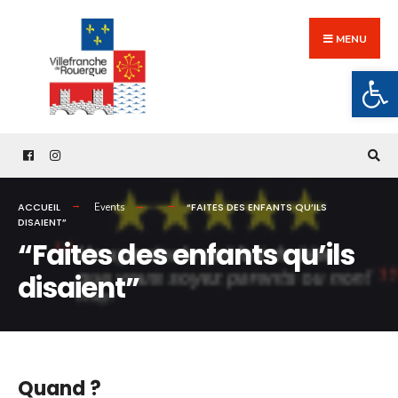
Search
Skip
for:
to
MENU
content
Ouv
ACCUEIL
“FAITES DES ENFANTS QU’ILS
Events
DISAIENT”
“Faites des enfants qu’ils
disaient”
Quand ?