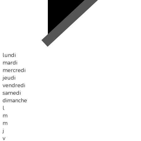
lundi
mardi
mercredi
jeudi
vendredi
samedi
dimanche
l
m
m
j
v