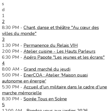
s
d
1
2
8:30 PM -
Chant, danse et théâtre "Au cœur des
villes du monde"
3
1:30 PM -
Permanence du Relais VIH
2:00 PM -
Atelier cuisine - Les Hauts Parleurs
6:30 PM -
Apéro Papote "Les jeunes et les écrans"
4
8:00 AM -
Grand marché du jeudi
5:00 PM -
EnerCOA : Atelier 'Maison quasi
autonome en énergie'
5:30 PM -
Accueil d'un militaire dans le cadre d'une
marche mémorielle
8:30 PM -
Soirée Tous en Scène
5
12:00 AM -
Rendez-vous aux jardins 2026