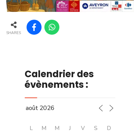
SHARES
Calendrier des
évènements :
L
M
M
J
V
S
D