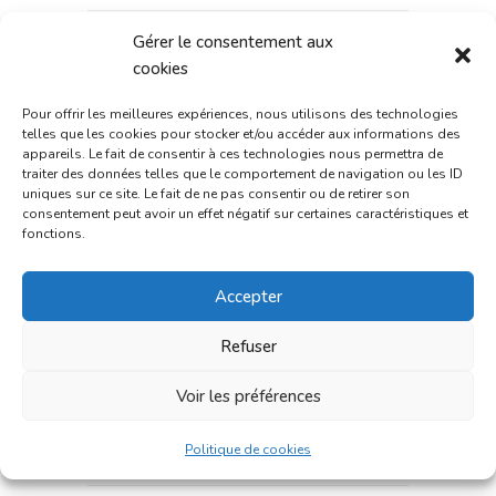
du 21 au 28 août :
pharmacie
Gérer le consentement aux
Dupont (place de la République)
cookies
du 28 au 31 août :
pharmacie
Pour offrir les meilleures expériences, nous utilisons des technologies
telles que les cookies pour stocker et/ou accéder aux informations des
Bonnemaire (rue Saint-Jacques)
appareils. Le fait de consentir à ces technologies nous permettra de
traiter des données telles que le comportement de navigation ou les ID
Du 31 août au 4 septembre :
uniques sur ce site. Le fait de ne pas consentir ou de retirer son
pharmacie Charignon-Dumas (La
consentement peut avoir un effet négatif sur certaines caractéristiques et
fonctions.
Fouillade)
du 4 au 11 septembre :
Accepter
pharmacie Carnus (rue Marcellin-
Refuser
Fabre)
Voir les préférences
du 11 au 14 septembre :
pharmacie Dupont (place de la
Politique de cookies
République)