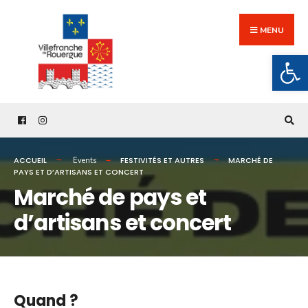
Search
Skip
for:
to
MENU
content
Ouv
ACCUEIL
FESTIVITÉS ET AUTRES
MARCHÉ DE
Events
PAYS ET D’ARTISANS ET CONCERT
Marché de pays et
d’artisans et concert
Quand ?