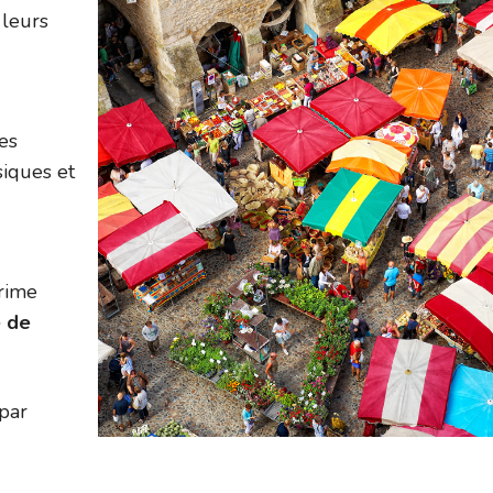
 leurs
es
iques et
prime
é de
par