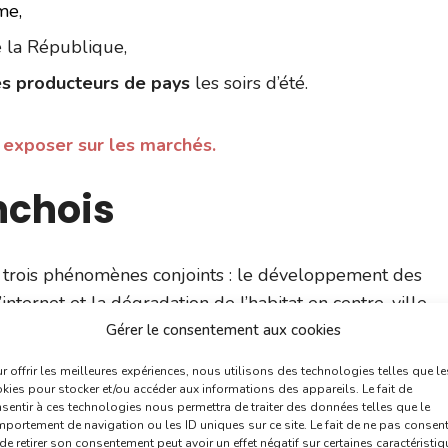
me,
e la République,
s producteurs de pays
les soirs d’été.
r exposer sur les marchés.
nchois
 trois phénomènes conjoints : le développement des
ternet et la dégradation de l’habitat en centre-ville.
Gérer le consentement aux cookies
r offrir les meilleures expériences, nous utilisons des technologies telles que le
kies pour stocker et/ou accéder aux informations des appareils. Le fait de
sentir à ces technologies nous permettra de traiter des données telles que le
portement de navigation ou les ID uniques sur ce site. Le fait de ne pas consent
de retirer son consentement peut avoir un effet négatif sur certaines caractéristi