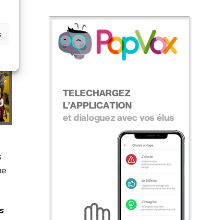
s
s
ne
s