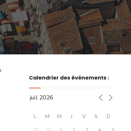
n
Calendrier des évènements :
L
M
M
J
V
S
D
29
3
30
1
2
4
5