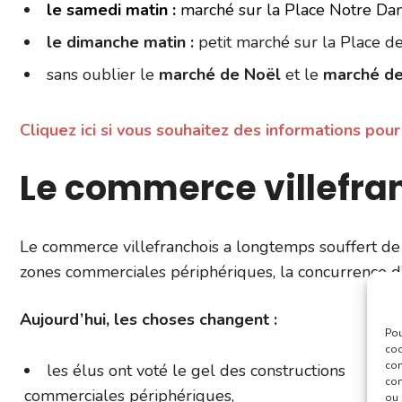
le samedi matin :
marché sur la Place Notre Da
le dimanche matin :
petit marché sur la Place d
sans oublier le
marché de Noël
et le
marché de
Cliquez ici si vous souhaitez des informations pou
Le commerce villefra
Le commerce villefranchois a longtemps souffert de
zones commerciales périphériques, la concurrence d’in
Aujourd’hui, les choses changent :
Pou
coo
con
les élus ont voté le gel des constructions
com
commerciales périphériques,
ou 