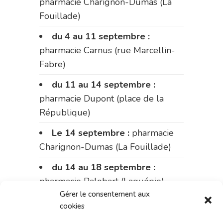
pharmacie Charignon-Dumas (La
Fouillade)
du 4 au 11 septembre :
pharmacie Carnus (rue Marcellin-
Fabre)
du 11 au 14 septembre :
pharmacie Dupont (place de la
République)
Le 14 septembre :
pharmacie
Charignon-Dumas (La Fouillade)
du 14 au 18 septembre :
pharmacie Palobart (Laguépie)
Gérer le consentement aux
du 18 au 25 septembre :
cookies
pharmacie Fontanges