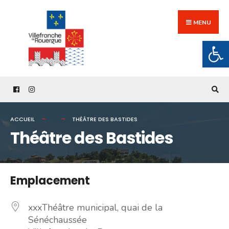
Search
Skip
for:
to
MENU
content
Ouv
ACCUEIL
THÉÂTRE DES BASTIDES
Théâtre des Bastides
Emplacement
xxxThéâtre municipal, quai de la
Sénéchaussée