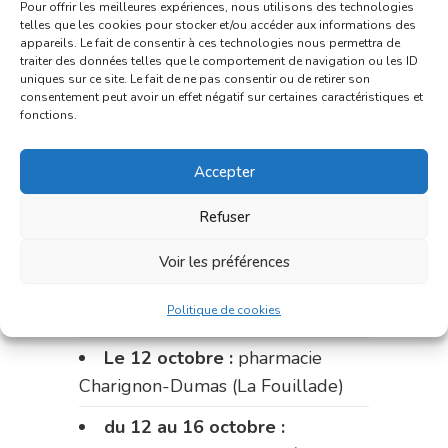
Pour offrir les meilleures expériences, nous utilisons des technologies
du 25 au 28 septembre :
telles que les cookies pour stocker et/ou accéder aux informations des
appareils. Le fait de consentir à ces technologies nous permettra de
pharmacie du marché (2 allées
traiter des données telles que le comportement de navigation ou les ID
Aristide Briand)
uniques sur ce site. Le fait de ne pas consentir ou de retirer son
consentement peut avoir un effet négatif sur certaines caractéristiques et
fonctions.
Du 28 septembre au 1er
octobre :
pharmacie Charignon-
Accepter
Dumas (La Fouillade)
Refuser
du 2 au 9 octobre :
pharmacie
Bonnemaire (rue Saint-Jacques)
Voir les préférences
du 9 au 12 octobre:
pharmacie
Politique de cookies
Carnus (rue Marcellin-Fabre)
Le 12 octobre :
pharmacie
Charignon-Dumas (La Fouillade)
du 12 au 16 octobre :