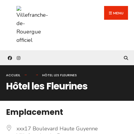
Search
Skip
for:
to
MENU
content
ACCUEIL
HÔTEL LES FLEURINES
Hôtel les Fleurines
Emplacement
xxx17 Boulevard Haute Guyenne