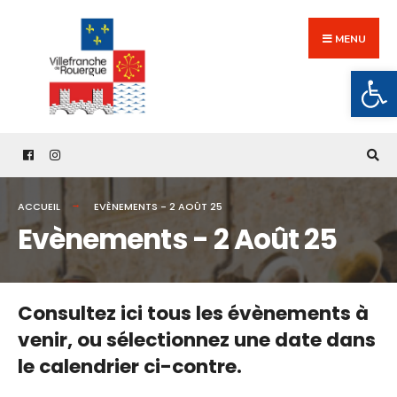
Search
Skip
for:
to
MENU
content
Ouv
ACCUEIL
EVÈNEMENTS - 2 AOÛT 25
Evènements - 2 Août 25
Consultez ici tous les évènements à
venir,
ou sélectionnez une date dans
le calendrier ci-contre.