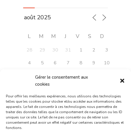
L
M
M
J
V
S
D
28
29
30
31
1
2
3
4
5
6
7
8
9
10
11
12
13
14
15
16
17
Gérer le consentement aux
cookies
18
19
20
21
22
23
24
Pour offrir les meilleures expériences, nous utilisons des technologies
25
26
27
28
29
30
31
telles que les cookies pour stocker et/ou accéder aux informations des
appareils. Le fait de consentir à ces technologies nous permettra de
traiter des données telles que le comportement de navigation ou les ID
uniques sur ce site. Le fait de ne pas consentir ou de retirer son
consentement peut avoir un effet négatif sur certaines caractéristiques et
Tous les évènements
fonctions.