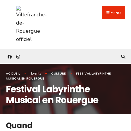
Search
Skip
for:
to
MENU
content
ACCUEIL
CULTURE
FESTIVAL LABYRINTHE
Events
MUSICAL EN ROUERGUE
Festival Labyrinthe
Musical en Rouergue
Quand