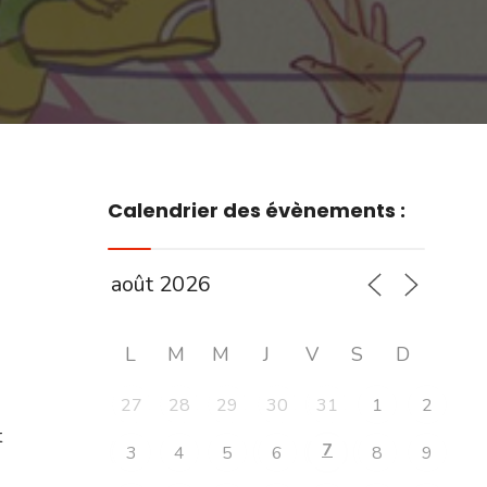
Calendrier des évènements :
L
M
M
J
V
S
D
27
28
29
30
31
1
2
t
7
3
4
5
6
8
9