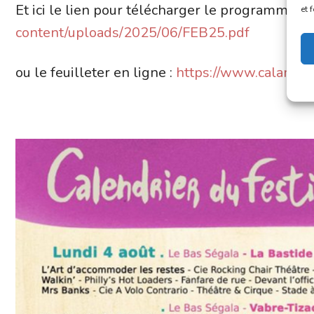
Et ici le lien pour télécharger le programme :
h
et 
content/uploads/2025/06/FEB25.pdf
ou le feuilleter en ligne :
https://www.calame