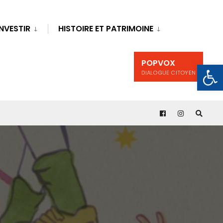
INVESTIR
HISTOIRE ET PATRIMOINE
POPVOX
Ouv
DIALOGUE CITOYEN