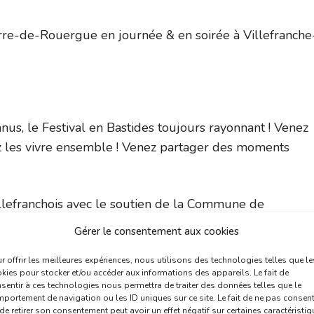
erre-de-Rouergue en journée & en soirée à Villefranche
nus, le Festival en Bastides toujours rayonnant ! Venez
ez les vivre ensemble ! Venez partager des moments
llefranchois avec le soutien de la Commune de
Gérer le consentement aux cookies
n Bastides 2025 :
https://espaces-
r offrir les meilleures expériences, nous utilisons des technologies telles que le
kies pour stocker et/ou accéder aux informations des appareils. Le fait de
n-details/
sentir à ces technologies nous permettra de traiter des données telles que le
portement de navigation ou les ID uniques sur ce site. Le fait de ne pas consent
de retirer son consentement peut avoir un effet négatif sur certaines caractéristi