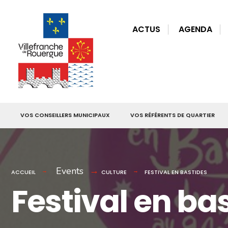
for:
Skip
to
ACTUS
AGENDA
content
VOS CONSEILLERS MUNICIPAUX
VOS RÉFÉRENTS DE QUARTIER
Events
ACCUEIL
CULTURE
FESTIVAL EN BASTIDES
Festival en ba