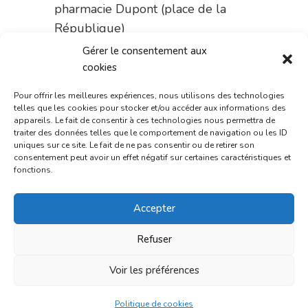
pharmacie Dupont (place de la
République)
Gérer le consentement aux
Le 14 septembre :
pharmacie
cookies
Charignon-Dumas (La Fouillade)
Pour offrir les meilleures expériences, nous utilisons des technologies
du 14 au 18 septembre :
telles que les cookies pour stocker et/ou accéder aux informations des
appareils. Le fait de consentir à ces technologies nous permettra de
pharmacie Palobart (Laguépie)
traiter des données telles que le comportement de navigation ou les ID
uniques sur ce site. Le fait de ne pas consentir ou de retirer son
du 18 au 25 septembre :
consentement peut avoir un effet négatif sur certaines caractéristiques et
pharmacie Fontanges
fonctions.
du 25 au 28 septembre :
Accepter
pharmacie du marché (2 allées
Aristide Briand)
Refuser
Du 28 septembre au 1er
Voir les préférences
octobre :
pharmacie Charignon-
Dumas (La Fouillade)
Politique de cookies