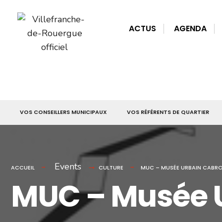
for:
Skip
to
ACTUS
AGENDA
content
VOS CONSEILLERS MUNICIPAUX
VOS RÉFÉRENTS DE QUARTIER
Events
ACCUEIL
CULTURE
MUC – MUSÉE URBAIN CABR
MUC – Musée U