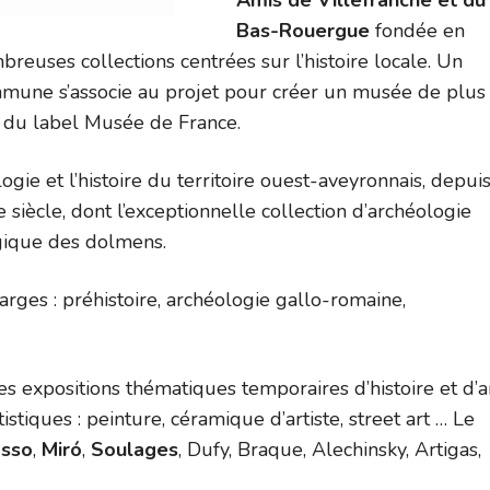
Amis de Villefranche et du
Bas-Rouergue
fondée en
breuses collections centrées sur l’histoire locale. Un
ommune s’associe au projet pour créer un musée de plus
 du label Musée de France.
gie et l’histoire du territoire ouest-aveyronnais, depui
iècle, dont l’exceptionnelle collection d’archéologie
gique des dolmens.
arges : préhistoire, archéologie gallo-romaine,
s expositions thématiques temporaires d’histoire et d’a
iques : peinture, céramique d’artiste, street art … Le
asso
,
Miró
,
Soulages
, Dufy, Braque, Alechinsky, Artigas,