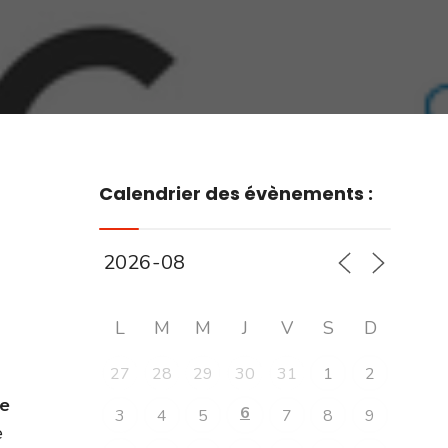
Calendrier des évènements :
L
M
M
J
V
S
D
27
28
29
30
31
1
2
e
6
3
4
5
7
8
9
e