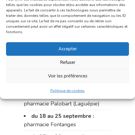
Fouillade)
telles que les cookies pour stocker et/ou accéder aux informations des
appareils. Le fait de consentir à ces technologies nous permettra de
du 4 au 11 septembre :
traiter des données telles que le comportement de navigation ou les ID
uniques sur ce site. Le fait de ne pas consentir ou de retirer son
pharmacie Carnus (rue Marcellin-
consentement peut avoir un effet négatif sur certaines caractéristiques et
Fabre)
fonctions.
du 11 au 14 septembre :
Accepter
pharmacie Dupont (place de la
République)
Refuser
Le 14 septembre :
pharmacie
Voir les préférences
Charignon-Dumas (La Fouillade)
Politique de cookies
du 14 au 18 septembre :
pharmacie Palobart (Laguépie)
du 18 au 25 septembre :
pharmacie Fontanges