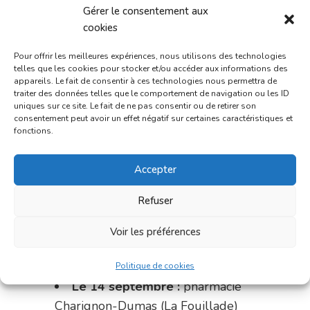
Dupont (place de la République)
Gérer le consentement aux
cookies
du 28 au 31 août :
pharmacie
Bonnemaire (rue Saint-Jacques)
Pour offrir les meilleures expériences, nous utilisons des technologies
telles que les cookies pour stocker et/ou accéder aux informations des
appareils. Le fait de consentir à ces technologies nous permettra de
Du 31 août au 4 septembre :
traiter des données telles que le comportement de navigation ou les ID
pharmacie Charignon-Dumas (La
uniques sur ce site. Le fait de ne pas consentir ou de retirer son
consentement peut avoir un effet négatif sur certaines caractéristiques et
Fouillade)
fonctions.
du 4 au 11 septembre :
Accepter
pharmacie Carnus (rue Marcellin-
Fabre)
Refuser
du 11 au 14 septembre :
Voir les préférences
pharmacie Dupont (place de la
République)
Politique de cookies
Le 14 septembre :
pharmacie
Charignon-Dumas (La Fouillade)