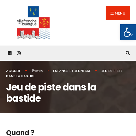
Search
Skip
for:
to
MENU
content
Ouv
ACCUEIL
ENFANCE ET JEUNESSE
JEU DE PISTE
Events
DANS LA BASTIDE
Jeu de piste dans la
bastide
Quand ?