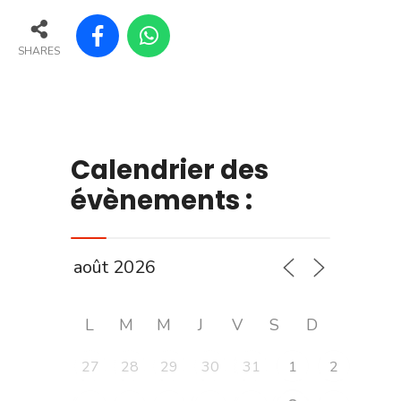
SHARES
Calendrier des
évènements :
L
M
M
J
V
S
D
27
28
29
30
31
1
2