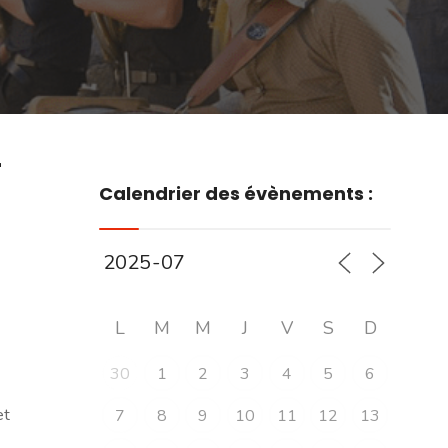
r
Calendrier des évènements :
L
M
M
J
V
S
D
30
1
2
3
4
5
6
et
7
8
9
10
11
12
13