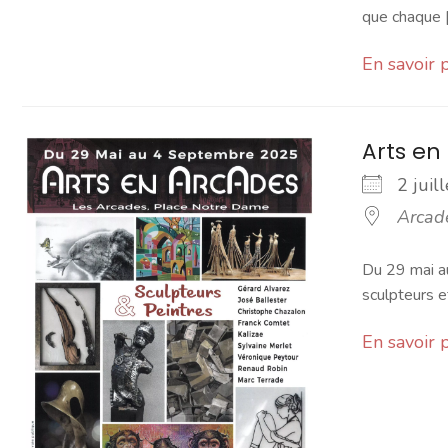
que chaque [.
En savoir 
Arts en
2 jui
Arcad
Du 29 mai a
sculpteurs e
En savoir 