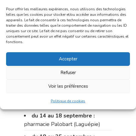
Du 31 août au 4 septembre :
Pour offrir les meilleures expériences, nous utilisons des technologies
pharmacie Charignon-Dumas (La
telles que les cookies pour stocker et/ou accéder aux informations des
appareils. Le fait de consentir à ces technologies nous permettra de
Fouillade)
traiter des données telles que le comportement de navigation ou les ID
uniques sur ce site. Le fait de ne pas consentir ou de retirer son
du 4 au 11 septembre :
consentement peut avoir un effet négatif sur certaines caractéristiques et
fonctions.
pharmacie Carnus (rue Marcellin-
Fabre)
Accepter
du 11 au 14 septembre :
Refuser
pharmacie Dupont (place de la
République)
Voir les préférences
Le 14 septembre :
pharmacie
Politique de cookies
Charignon-Dumas (La Fouillade)
du 14 au 18 septembre :
pharmacie Palobart (Laguépie)