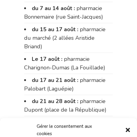
du 7 au 14 août :
pharmacie
Bonnemaire (rue Saint-Jacques)
du 15 au 17 août :
pharmacie
du marché (2 allées Aristide
Briand)
Le 17 août :
pharmacie
Charignon-Dumas (La Fouillade)
du 17 au 21 août :
pharmacie
Palobart (Laguépie)
du 21 au 28 août :
pharmacie
Dupont (place de la République)
du 28 au 31 août :
pharmacie
Gérer le consentement aux
Bonnemaire (rue Saint-Jacques)
cookies