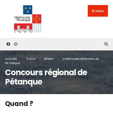
Search
Skip
for:
to
MENU
content
ACCUEIL
SPORT
CONCOURS RÉGIONAL DE
Events
PÉTANQUE
Concours régional de
Pétanque
Quand ?