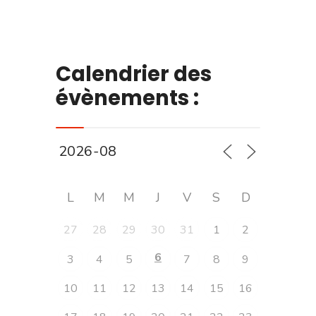
Calendrier des
évènements :
L
M
M
J
V
S
D
27
28
29
30
31
1
2
6
3
4
5
7
8
9
10
11
12
13
14
15
16