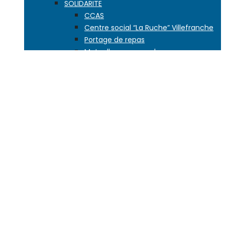
SOLIDARITE
CCAS
Centre social “La Ruche” Villefranche
Portage de repas
Mutuelle communale
Le réseau de visiteurs à domicile
EDUCATION
Petite enfance
L’école dès 2 ans
Les écoles de la ville
Vie scolaire
Activités enfance jeunesse
Accueils de loisirs
Aide à la scolarité
Conseil des enfants
Second degré
JEUNESSE, SPORT
JEUNESSE
Maison jeunes citoyens