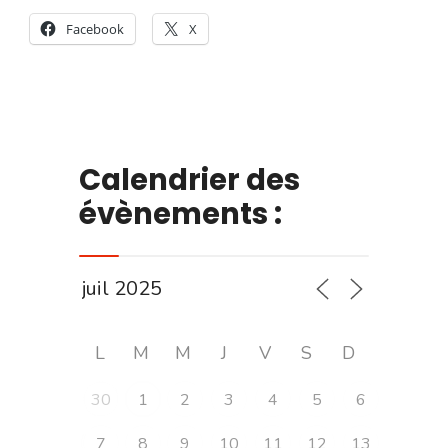
Facebook
X
Calendrier des
évènements :
L
M
M
J
V
S
D
30
1
2
3
4
5
6
7
8
9
10
11
12
13