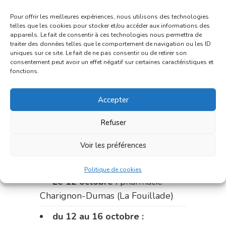
du 25 au 28 septembre :
Pour offrir les meilleures expériences, nous utilisons des technologies
telles que les cookies pour stocker et/ou accéder aux informations des
pharmacie du marché (2 allées
appareils. Le fait de consentir à ces technologies nous permettra de
Aristide Briand)
traiter des données telles que le comportement de navigation ou les ID
uniques sur ce site. Le fait de ne pas consentir ou de retirer son
Du 28 septembre au 1er
consentement peut avoir un effet négatif sur certaines caractéristiques et
fonctions.
octobre :
pharmacie Charignon-
Dumas (La Fouillade)
Accepter
du 2 au 9 octobre :
pharmacie
Refuser
Bonnemaire (rue Saint-Jacques)
Voir les préférences
du 9 au 12 octobre:
pharmacie
Carnus (rue Marcellin-Fabre)
Politique de cookies
Le 12 octobre :
pharmacie
Charignon-Dumas (La Fouillade)
du 12 au 16 octobre :