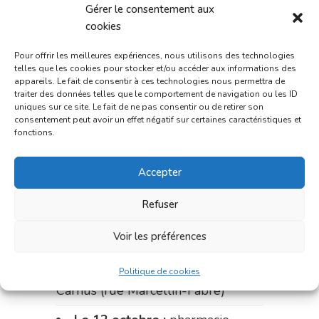
pharmacie Palobart (Laguépie)
Gérer le consentement aux
cookies
du 18 au 25 septembre :
pharmacie Fontanges
Pour offrir les meilleures expériences, nous utilisons des technologies
telles que les cookies pour stocker et/ou accéder aux informations des
du 25 au 28 septembre :
appareils. Le fait de consentir à ces technologies nous permettra de
traiter des données telles que le comportement de navigation ou les ID
pharmacie du marché (2 allées
uniques sur ce site. Le fait de ne pas consentir ou de retirer son
consentement peut avoir un effet négatif sur certaines caractéristiques et
Aristide Briand)
fonctions.
Du 28 septembre au 1er
octobre :
pharmacie Charignon-
Accepter
Dumas (La Fouillade)
Refuser
du 2 au 9 octobre :
pharmacie
Voir les préférences
Bonnemaire (rue Saint-Jacques)
du 9 au 12 octobre:
pharmacie
Politique de cookies
Carnus (rue Marcellin-Fabre)