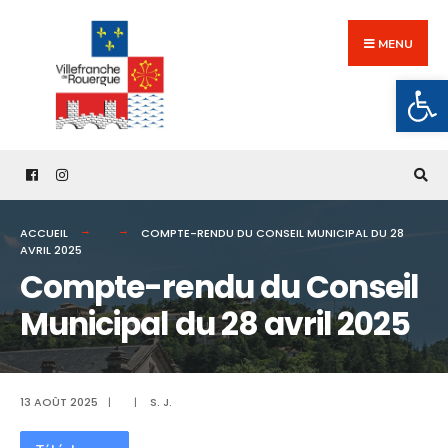
Search
Skip
for:
to
MENU
content
Ouv
ACCUEIL
COMPTE-RENDU DU CONSEIL MUNICIPAL DU 28
AVRIL 2025
Compte-rendu du Conseil
Municipal du 28 avril 2025
13 AOÛT 2025
|
|
S. J.