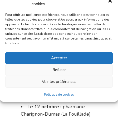
du 18 au 25 septembre :
cookies
pharmacie Fontanges
Pour offrir les meilleures expériences, nous utilisons des technologies
du 25 au 28 septembre :
telles que les cookies pour stocker et/ou accéder aux informations des
appareils. Le fait de consentir à ces technologies nous permettra de
pharmacie du marché (2 allées
traiter des données telles que le comportement de navigation ou les ID
Aristide Briand)
uniques sur ce site. Le fait de ne pas consentir ou de retirer son
consentement peut avoir un effet négatif sur certaines caractéristiques et
fonctions.
Du 28 septembre au 1er
octobre :
pharmacie Charignon-
Accepter
Dumas (La Fouillade)
du 2 au 9 octobre :
pharmacie
Refuser
Bonnemaire (rue Saint-Jacques)
Voir les préférences
du 9 au 12 octobre:
pharmacie
Politique de cookies
Carnus (rue Marcellin-Fabre)
Le 12 octobre :
pharmacie
Charignon-Dumas (La Fouillade)