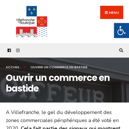
Search
Skip
for:
to
MENU
content
Ouv
ACCUEIL
OUVRIR UN COMMERCE EN BASTIDE
Ouvrir un commerce en
bastide
A Villefranche, le gel du développement des
zones commerciales périphériques a été voté en
2020.
Cela fait partie des signaux qui montrent