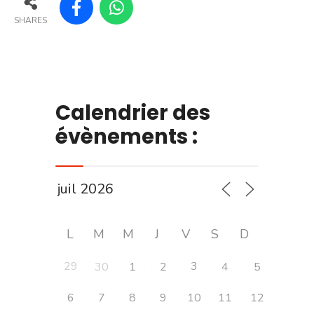
SHARES
Calendrier des
évènements :
L
M
M
J
V
S
D
29
3
30
1
2
4
5
6
7
8
9
10
11
12