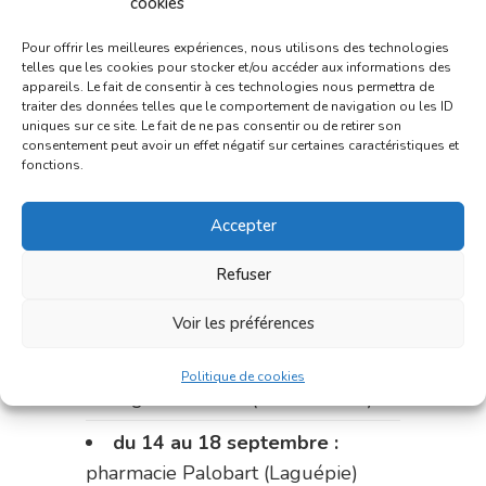
cookies
Bonnemaire (rue Saint-Jacques)
Pour offrir les meilleures expériences, nous utilisons des technologies
Du 31 août au 4 septembre :
telles que les cookies pour stocker et/ou accéder aux informations des
pharmacie Charignon-Dumas (La
appareils. Le fait de consentir à ces technologies nous permettra de
traiter des données telles que le comportement de navigation ou les ID
Fouillade)
uniques sur ce site. Le fait de ne pas consentir ou de retirer son
consentement peut avoir un effet négatif sur certaines caractéristiques et
du 4 au 11 septembre :
fonctions.
pharmacie Carnus (rue Marcellin-
Fabre)
Accepter
du 11 au 14 septembre :
Refuser
pharmacie Dupont (place de la
République)
Voir les préférences
Le 14 septembre :
pharmacie
Politique de cookies
Charignon-Dumas (La Fouillade)
du 14 au 18 septembre :
pharmacie Palobart (Laguépie)