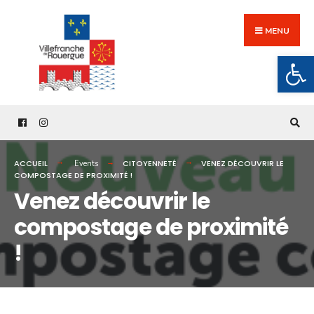
Search
Skip
for:
to
MENU
content
Ouv
ACCUEIL
CITOYENNETÉ
VENEZ DÉCOUVRIR LE
Events
COMPOSTAGE DE PROXIMITÉ !
Venez découvrir le
compostage de proximité
!