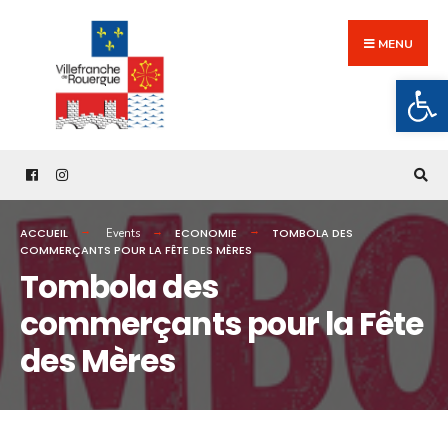
Search
Skip
for:
to
MENU
content
Ouv
ACCUEIL
ECONOMIE
TOMBOLA DES
Events
COMMERÇANTS POUR LA FÊTE DES MÈRES
Tombola des
commerçants pour la Fête
des Mères