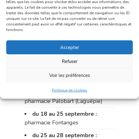
telles que les cookies pour stocker et/ou accéder aux informations des
appareils. Le fait de consentir à ces technologies nous permettra de
du 4 au 11 septembre :
traiter des données telles que le comportement de navigation ou les ID
pharmacie Carnus (rue Marcellin-
uniques sur ce site. Le fait de ne pas consentir ou de retirer son
consentement peut avoir un effet négatif sur certaines caractéristiques et
Fabre)
fonctions.
du 11 au 14 septembre :
Accepter
pharmacie Dupont (place de la
République)
Refuser
Le 14 septembre :
pharmacie
Voir les préférences
Charignon-Dumas (La Fouillade)
Politique de cookies
du 14 au 18 septembre :
pharmacie Palobart (Laguépie)
du 18 au 25 septembre :
pharmacie Fontanges
du 25 au 28 septembre :