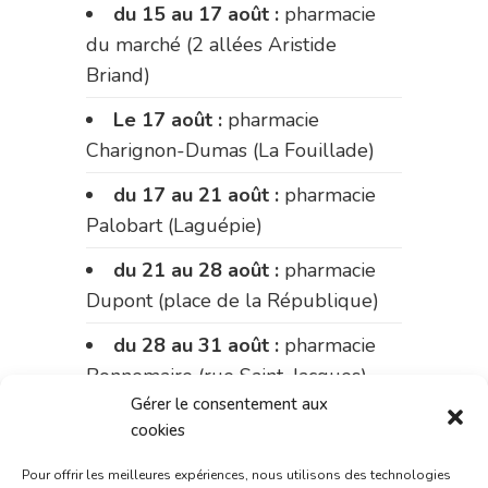
du 15 au 17 août :
pharmacie
du marché (2 allées Aristide
Briand)
Le 17 août :
pharmacie
Charignon-Dumas (La Fouillade)
du 17 au 21 août :
pharmacie
Palobart (Laguépie)
du 21 au 28 août :
pharmacie
Dupont (place de la République)
du 28 au 31 août :
pharmacie
Bonnemaire (rue Saint-Jacques)
Gérer le consentement aux
Du 31 août au 4 septembre :
cookies
pharmacie Charignon-Dumas (La
Pour offrir les meilleures expériences, nous utilisons des technologies
Fouillade)