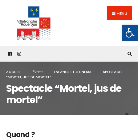
Search
Skip
for:
to
MENU
content
Ouv
ACCUEIL
ENFANCE ET JEUNESSE
SPECTACLE
Events
“MORTEL, JUS DE MORTEL”
Spectacle “Mortel, jus de
mortel”
Quand ?