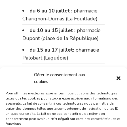
du 6 au 10 juillet :
pharmacie
Charignon-Dumas (La Fouillade)
du 10 au 15 juillet :
pharmacie
Dupont (place de la République)
du 15 au 17 juillet:
pharmacie
Palobart (Laguépie)
du 17 au 20 juillet :
pharmacie
Gérer le consentement aux
Carnus (rue Marcellin-Fabre)
cookies
Le 20 juillet :
pharmacie
Pour offrir les meilleures expériences, nous utilisons des technologies
Charignon-Dumas (La Fouillade)
telles que les cookies pour stocker et/ou accéder aux informations des
appareils. Le fait de consentir à ces technologies nous permettra de
du 20 au 24 juillet :
pharmacie
traiter des données telles que le comportement de navigation ou les ID
uniques sur ce site. Le fait de ne pas consentir ou de retirer son
Palobart (Laguépie)
consentement peut avoir un effet négatif sur certaines caractéristiques et
fonctions.