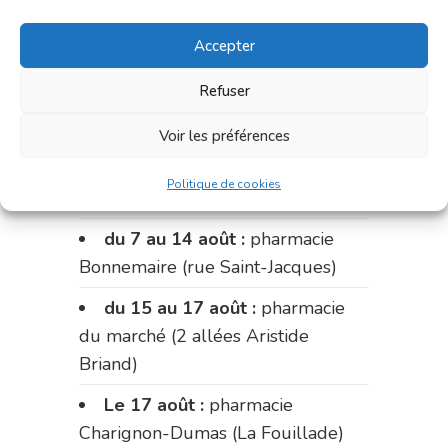
du 24 au 31 juillet :
pharmacie
du marché (2 allées Aristide
Accepter
Briand)
Refuser
du 31 juillet au 3 août :
pharmacie Fontanges
Voir les préférences
du 3 au 7 août :
pharmacie
Politique de cookies
Charignon-Dumas (La Fouillade)
du 7 au 14 août :
pharmacie
Bonnemaire (rue Saint-Jacques)
du 15 au 17 août :
pharmacie
du marché (2 allées Aristide
Briand)
Le 17 août :
pharmacie
Charignon-Dumas (La Fouillade)