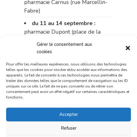
pharmacie Carnus (rue Marcellin-
Fabre)
du 11 au 14 septembre :
pharmacie Dupont (place de la
République)
Gérer le consentement aux
cookies
Le 14 septembre :
pharmacie
Charignon-Dumas (La Fouillade)
Pour offrir les meilleures expériences, nous utilisons des technologies
telles que les cookies pour stocker et/ou accéder aux informations des
du 14 au 18 septembre :
appareils. Le fait de consentir à ces technologies nous permettra de
traiter des données telles que le comportement de navigation ou les ID
pharmacie Palobart (Laguépie)
uniques sur ce site. Le fait de ne pas consentir ou de retirer son
consentement peut avoir un effet négatif sur certaines caractéristiques et
du 18 au 25 septembre :
fonctions.
pharmacie Fontanges
Accepter
du 25 au 28 septembre :
pharmacie du marché (2 allées
Refuser
Aristide Briand)