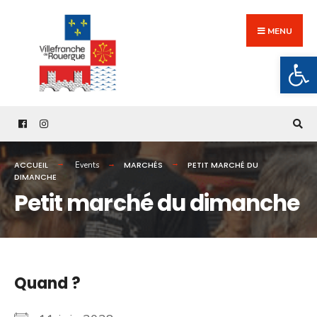
Search
Skip
for:
to
MENU
content
Ouv
ACCUEIL
MARCHÉS
PETIT MARCHÉ DU
Events
DIMANCHE
Petit marché du dimanche
Quand ?