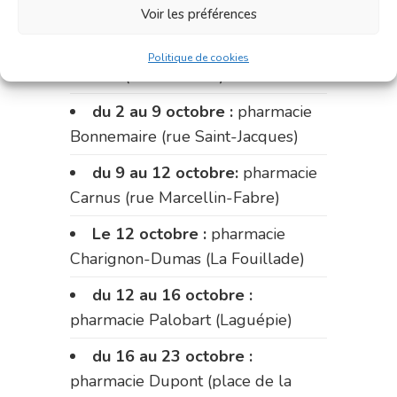
Voir les préférences
Du 28 septembre au 1er
octobre :
pharmacie Charignon-
Politique de cookies
Dumas (La Fouillade)
du 2 au 9 octobre :
pharmacie
Bonnemaire (rue Saint-Jacques)
du 9 au 12 octobre:
pharmacie
Carnus (rue Marcellin-Fabre)
Le 12 octobre :
pharmacie
Charignon-Dumas (La Fouillade)
du 12 au 16 octobre :
pharmacie Palobart (Laguépie)
du 16 au 23 octobre :
pharmacie Dupont (place de la