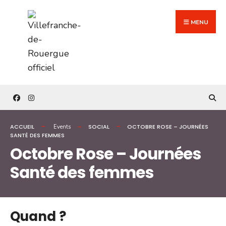
Search
Skip
for:
to
MENU
content
ACCUEIL
SOCIAL
OCTOBRE ROSE – JOURNÉES
Events
SANTÉ DES FEMMES
Octobre Rose – Journées
Santé des femmes
Quand ?