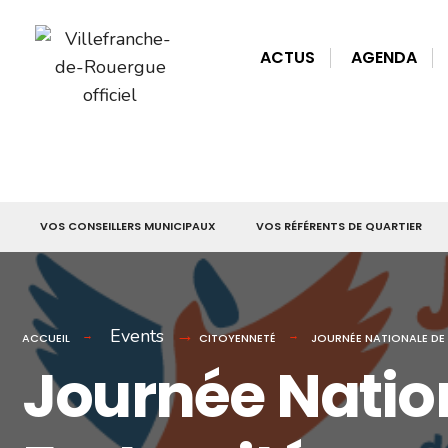
for:
Skip
to
ACTUS
AGENDA
content
VOS CONSEILLERS MUNICIPAUX
VOS RÉFÉRENTS DE QUARTIER
Events
ACCUEIL
CITOYENNETÉ
JOURNÉE NATIONALE DE 
Journée Nation