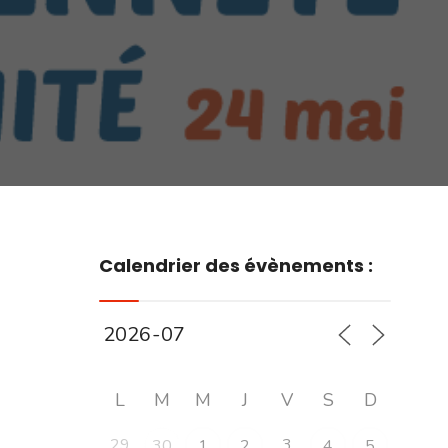
Calendrier des évènements :
L
M
M
J
V
S
D
29
3
30
1
2
4
5