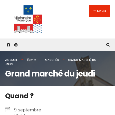
Search
Skip
for:
to
MENU
content
ACCUEIL
MARCHÉS
GRAND MARCHÉ DU
Events
JEUDI
Grand marché du jeudi
Quand ?
9 septembre