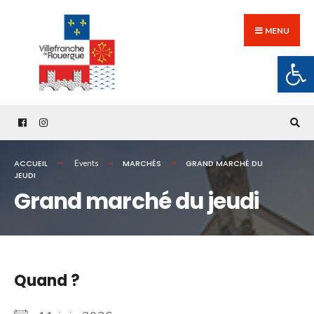
Search
Skip
for:
to
MENU
content
Ouv
ACCUEIL
MARCHÉS
GRAND MARCHÉ DU
Events
JEUDI
Grand marché du jeudi
Quand ?