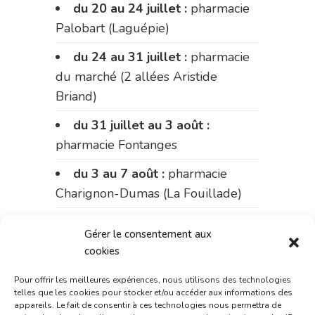
du 20 au 24 juillet :
pharmacie
Palobart (Laguépie)
du 24 au 31 juillet :
pharmacie
du marché (2 allées Aristide
Briand)
du 31 juillet au 3 août :
pharmacie Fontanges
du 3 au 7 août :
pharmacie
Charignon-Dumas (La Fouillade)
du 7 au 14 août :
pharmacie
Gérer le consentement aux
Bonnemaire (rue Saint-Jacques)
cookies
du 15 au 17 août :
pharmacie
Pour offrir les meilleures expériences, nous utilisons des technologies
du marché (2 allées Aristide
telles que les cookies pour stocker et/ou accéder aux informations des
appareils. Le fait de consentir à ces technologies nous permettra de
Briand)