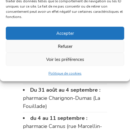
traiter des données telles que le comportement de navigation ou les ID
uniques sur ce site. Le fait de ne pas consentir ou de retirer son
Le 17 août :
pharmacie
consentement peut avoir un effet négatif sur certaines caractéristiques et
Charignon-Dumas (La Fouillade)
fonctions.
du 17 au 21 août :
pharmacie
Accepter
Palobart (Laguépie)
Refuser
du 21 au 28 août :
pharmacie
Dupont (place de la République)
Voir les préférences
du 28 au 31 août :
pharmacie
Politique de cookies
Bonnemaire (rue Saint-Jacques)
Du 31 août au 4 septembre :
pharmacie Charignon-Dumas (La
Fouillade)
du 4 au 11 septembre :
pharmacie Carnus (rue Marcellin-