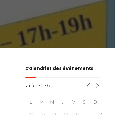
Calendrier des évènements :
L
M
M
J
V
S
D
27
28
29
30
31
1
2