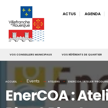
for:
Skip
to
ACTUS
AGENDA
content
VOS CONSEILLERS MUNICIPAUX
VOS RÉFÉRENTS DE QUARTIER
Events
ACCUEIL
ATELIERS
ENERCOA : ATELIER ‘PRODUIR
EnerCOA : Ateli