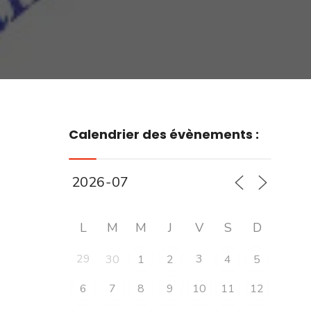
Calendrier des évènements :
L
M
M
J
V
S
D
29
3
30
1
2
4
5
6
7
8
9
10
11
12