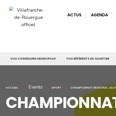
for:
Skip
to
ACTUS
AGENDA
content
VOS CONSEILLERS MUNICIPAUX
VOS RÉFÉRENTS DE QUARTIER
Events
ACCUEIL
SPORT
CHAMPIONNAT REGIONAL JEU 
CHAMPIONNAT