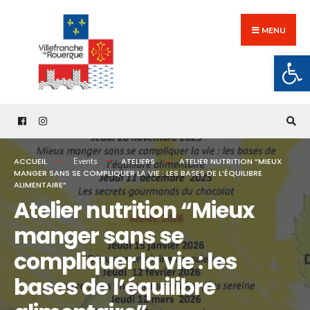
Search
Skip
for:
to
MENU
content
Ouv
ACCUEIL
ATELIERS
ATELIER NUTRITION “MIEUX
Events
MANGER SANS SE COMPLIQUER LA VIE : LES BASES DE L’ÉQUILIBRE
ALIMENTAIRE”
Atelier nutrition “Mieux
manger sans se
compliquer la vie : les
bases de l’équilibre