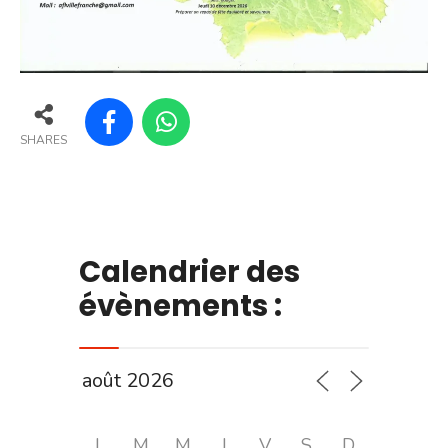
SHARES
Calendrier des
évènements :
L
M
M
J
V
S
D