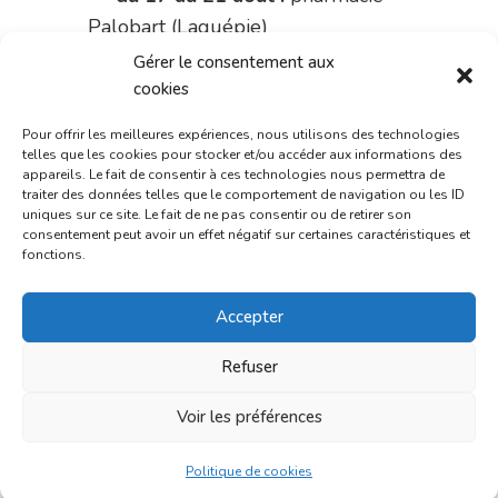
Palobart (Laguépie)
Gérer le consentement aux
du 21 au 28 août :
pharmacie
cookies
Dupont (place de la République)
Pour offrir les meilleures expériences, nous utilisons des technologies
du 28 au 31 août :
pharmacie
telles que les cookies pour stocker et/ou accéder aux informations des
appareils. Le fait de consentir à ces technologies nous permettra de
Bonnemaire (rue Saint-Jacques)
traiter des données telles que le comportement de navigation ou les ID
uniques sur ce site. Le fait de ne pas consentir ou de retirer son
Du 31 août au 4 septembre :
consentement peut avoir un effet négatif sur certaines caractéristiques et
pharmacie Charignon-Dumas (La
fonctions.
Fouillade)
Accepter
du 4 au 11 septembre :
pharmacie Carnus (rue Marcellin-
Refuser
Fabre)
Voir les préférences
du 11 au 14 septembre :
pharmacie Dupont (place de la
Politique de cookies