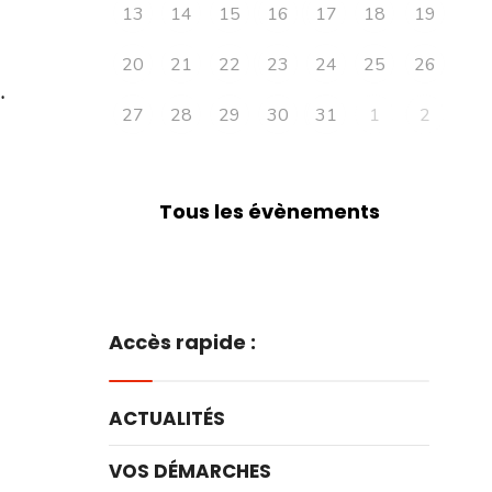
13
14
15
16
17
18
19
20
21
22
23
24
25
26
…
27
28
29
30
31
1
2
Tous les évènements
Accès rapide :
ACTUALITÉS
VOS DÉMARCHES