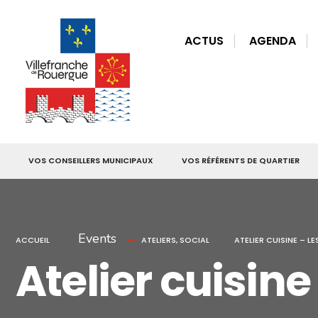
for:
Skip
to
ACTUS
AGENDA
content
VOS CONSEILLERS MUNICIPAUX
VOS RÉFÉRENTS DE QUARTIER
Events
ACCUEIL
ATELIERS
,
SOCIAL
ATELIER CUISINE – L
Atelier cuisine