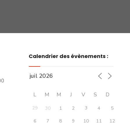
Calendrier des évènements :
00
L
M
M
J
V
S
D
29
3
30
1
2
4
5
6
7
8
9
10
11
12