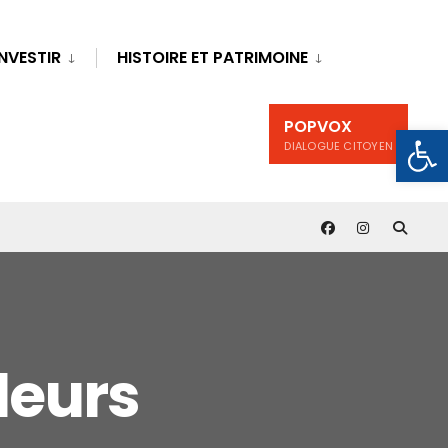
INVESTIR
HISTOIRE ET PATRIMOINE
POPVOX
Ouv
DIALOGUE CITOYEN
leurs