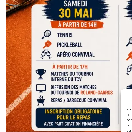
Pou
coo
con
com
ou 