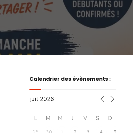
Calendrier des évènements :
L
M
M
J
V
S
D
29
3
30
1
2
4
5