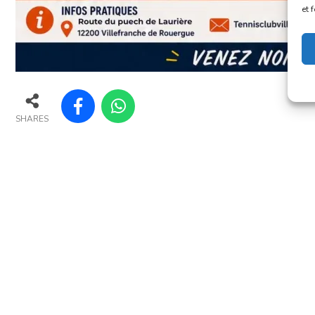
et 
SHARES