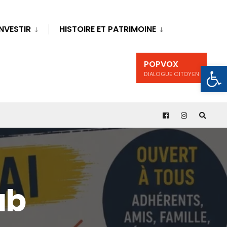
INVESTIR
HISTOIRE ET PATRIMOINE
POPVOX
Ouv
DIALOGUE CITOYEN
ub