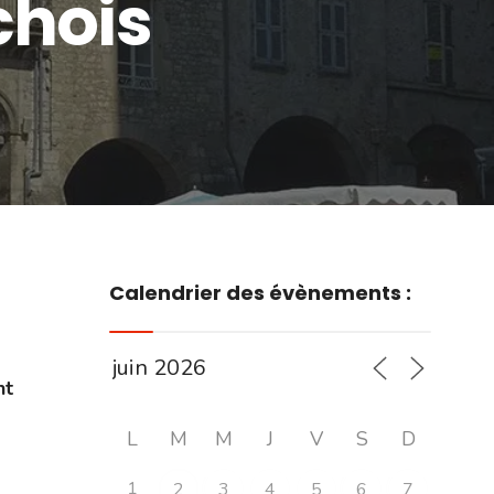
chois
Calendrier des évènements :
nt
L
M
M
J
V
S
D
1
2
3
4
5
6
7