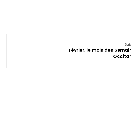
Sui
Février, le mois des Semai
Occita