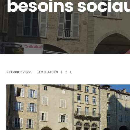
besoins sociau
2 FÉVRIER 2022
|
ACTUALITÉS
|
S. J.