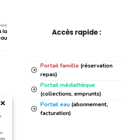
vant:
Accès rapide :
 la
eau
Portail famille
(réservation
repas)
Portail médiathèque
(collections, emprunts)
Portail eau
(abonnement,
facturation)
s
ir
ques