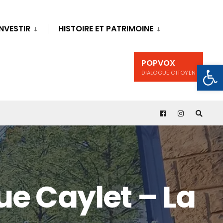
INVESTIR
HISTOIRE ET PATRIMOINE
POPVOX
Ouv
DIALOGUE CITOYEN
ue Caylet – La