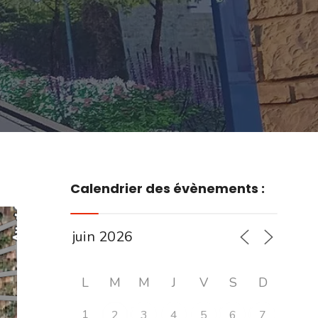
Calendrier des évènements :
L
M
M
J
V
S
D
1
2
3
4
5
6
7