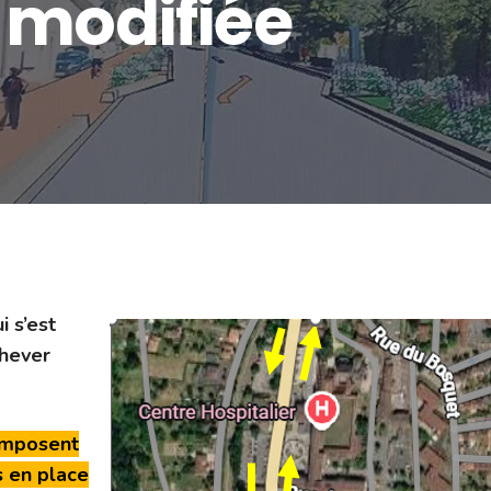
t modifiée
 s’est
chever
’imposent
s en place