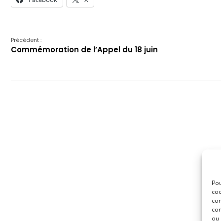
Précédent :
Commémoration de l’Appel du 18 juin
Pou
coo
con
com
ou 