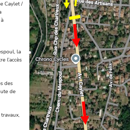
e Caylet /
a
 à
spoul, la
re l’accès
és des
oute de
 travaux,